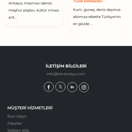
Turist Rehberleri
Antalya; masmavi denizi,
Kum, güneş, deniz deyince
meşhur plajları, kültür mirası
aklımıza elbette Türkiye'nin
ant...
en gözde ...
İLETIŞIM BILGILERI
info@herantalya.com
MÜŞTERI HIZMETLERI
Bize Ulaşın
Paketler
Reklam Afişi