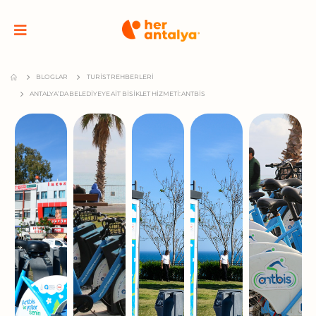
BLOGLAR
TURIST REHBERLERI
ANTALYA’DA BELEDIYEYE AIT BISIKLET HIZMETI: ANTBİS