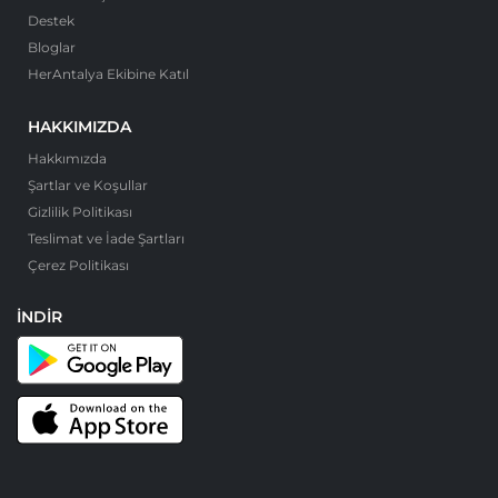
Destek
Bloglar
HerAntalya Ekibine Katıl
HAKKIMIZDA
Hakkımızda
Şartlar ve Koşullar
Gizlilik Politikası
Teslimat ve İade Şartları
Çerez Politikası
İNDIR