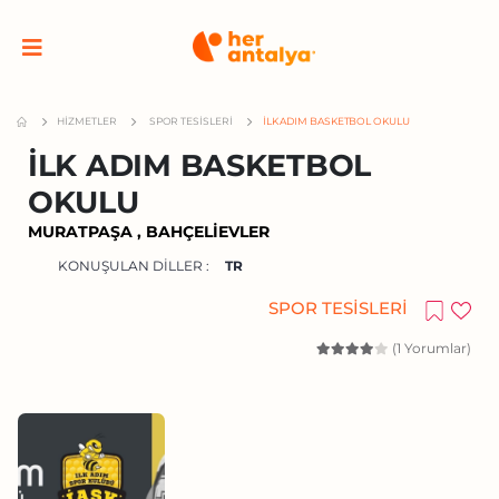
HIZMETLER
SPOR TESISLERI
İLK ADIM BASKETBOL OKULU
İLK ADIM BASKETBOL
OKULU
MURATPAŞA , BAHÇELIEVLER
KONUŞULAN DILLER :
TR
SPOR TESISLERI
(1 Yorumlar)